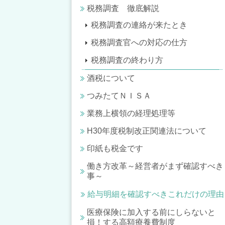
税務調査 徹底解説
税務調査の連絡が来たとき
税務調査官への対応の仕方
税務調査の終わり方
酒税について
つみたてＮＩＳＡ
業務上横領の経理処理等
H30年度税制改正関連法について
印紙も税金です
働き方改革～経営者がまず確認すべき
事～
給与明細を確認すべきこれだけの理由
医療保険に加入する前にしらないと
損！する高額療養費制度