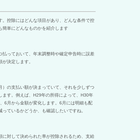
す。
控除にはどんな項目があり、どんな条件で控
も簡単にどんなものかを紹介します
つ払っておいて、年末調整時や確定申告時に誤差
額が決定します。
月）の支払い額が決まっていて、それを少しずつ
します。
例えば、
H29
年の所得によって、
H30
年
、
6
月から金額が変化します。
6
月には明細も配
減っているかどうか、も確認したいですね。
額に対して決められた率が控除されるため、支給