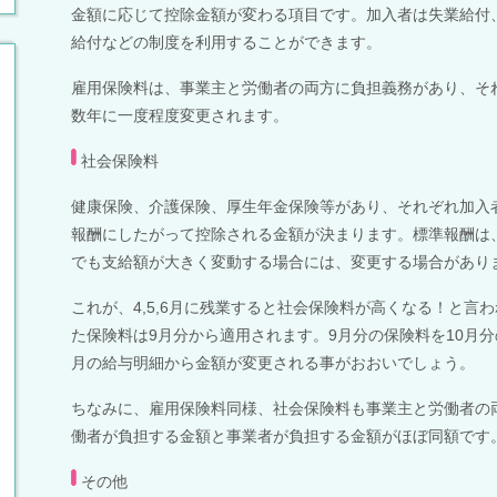
金額に応じて控除金額が変わる項目です。
加入者は失業給付
給付などの制度を利用することができます。
雇用保険料は、事業主と労働者の両方に負担義務があり、そ
数年に一度程度変更されます。
社会保険料
健康保険、介護保険、厚生年金保険等があり、それぞれ加入
報酬にしたがって控除される金額が決まります。標準報酬は
でも支給額が大きく変動する場合には、変更する場合があり
これが、
4,5,6
月に残業すると社会保険料が高くなる！と言わ
た保険料は
9
月分から適用されます。
9
月分の保険料を
10
月分
月の給与明細から金額が変更される事がおおいでしょう。
ちなみに、雇用保険料同様、社会保険料も事業主と労働者の
働者が負担する金額と事業者が負担する金額がほぼ同額です
その他