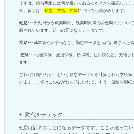
まずは、給与明細には何が書いてあるのか？から確認しまし
が、多くは、
勤怠、支給、控除
について記載があります。
勤怠
･･･出勤日数や就業時間、残業時間等の労働時間につい
載されています。給与の元になるデータです。
支給
･･･基本給や諸手当など、勤怠データを元に計算された
控除
･･･社会保険、雇用保険、所得税、住民税など、支給
ます。
どれだけ働いたか、という勤怠データから計算された支給額
います。
まずはこのながれを頭にいれて、もう一度給与明細
勤怠をチェック
怠は計算のもとになるデータです、ここが違ってい
勤