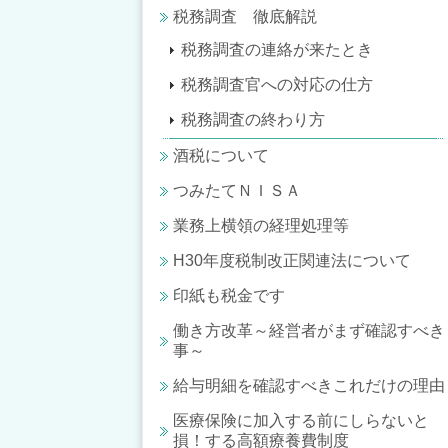
税務調査 徹底解説
税務調査の連絡が来たとき
税務調査官への対応の仕方
税務調査の終わり方
酒税について
つみたてＮＩＳＡ
業務上横領の経理処理等
H30年度税制改正関連法について
印紙も税金です
働き方改革～経営者がまず確認すべき
事～
給与明細を確認すべきこれだけの理由
医療保険に加入する前にしらないと
損！する高額療養費制度