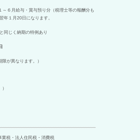
１～６月給与・賞与預り分（税理士等の報酬分も
翌年１月
20
日になります。
と同じく納期の特例あり
日
期限が異なります。）
。）
事業税・法人住民税・消費税