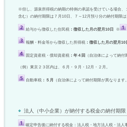
※但し、源泉所得税の納期の特例の承認を受けている場合、
含む）の納付期限は７月
10
日、７～
12
月預り分の納付期限は
給与から徴収した住民税
：徴収した月の翌月
10
日
※
報酬・料金等から徴収した所得税
：徴収した月の翌月
10
固定資産税・償却資産税
：年４回
（自治体によって納付
（例）東京２３区内は、６月・９月・
12
月・２月。
自動車税
：５月
（自治体によって納付期限が異なります
法人（中小企業）が納付する税金の納付期限
確定申告後に納付する税金：法人税・地方法人税・法人