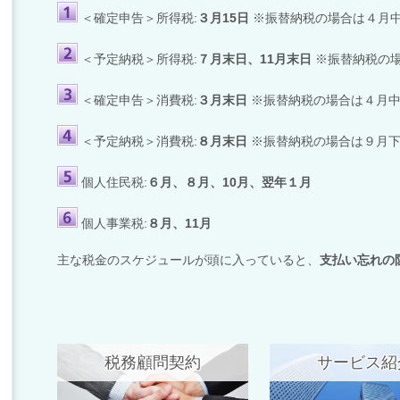
＜確定申告＞所得税:
３月
15
日
※振替納税の場合は４月
＜予定納税＞所得税:
７月末日、
11
月末日
※振替納税の
＜確定申告＞消費税:
３月末日
※振替納税の場合は４月中
＜予定納税＞消費税:
８月末日
※振替納税の場合は９月
個人住民税:
６月、８月、
10
月、翌年１月
個人事業税:
８月、11月
主な税金のスケジュールが頭に入っていると、
支払い忘れの
税務顧問契約
サービス紹