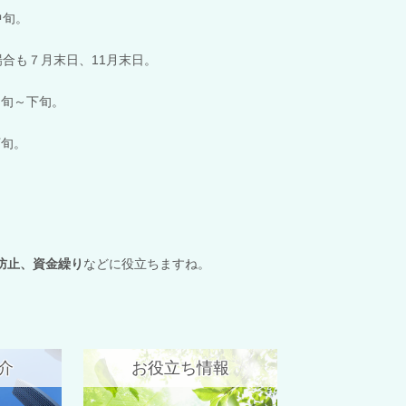
中旬。
場合も７月末日、
11
月末日。
旬～下旬。
下旬。
防止、資金繰り
などに役立ちますね。
介
お役立ち情報