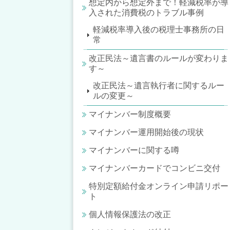
想定内から想定外まで！軽減税率が導
入された消費税のトラブル事例
軽減税率導入後の税理士事務所の日
常
改正民法～遺言書のルールが変わりま
す～
改正民法～遺言執行者に関するルー
ルの変更～
マイナンバー制度概要
マイナンバー運用開始後の現状
マイナンバーに関する噂
マイナンバーカードでコンビニ交付
特別定額給付金オンライン申請リポー
ト
個人情報保護法の改正