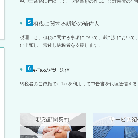
税理士業務に付随して、財務書類の作成、会計帳簿の記
租税に関する訴訟の補佐人
税理士は、租税に関する事項について、裁判所において
に出頭し、陳述し納税者を支援します。
e-Tax
の代理送信
納税者のご依頼で
e-Tax
を利用して申告書を代理送信する
税務顧問契約
サービス紹